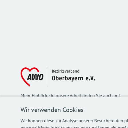
Mehr Einblicke in unsere Arbeit finden Sie auch auf
unseren Social Media Kanälen.
Wir verwenden Cookies
Wir können diese zur Analyse unserer Besucherdaten pl
personalisierte Inhalte anzuzeigen und Ihnen ein großa