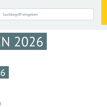
N 2026
6
)