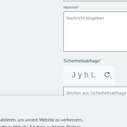
Nachricht*
Sicherheitsabfrage*
ABSCHICKEN
atzieren, um unsere Website zu verbessern,
Über die Verarbeitung meiner p
rtiges Website-Erlebnis zu bieten. Weitere
informieren.