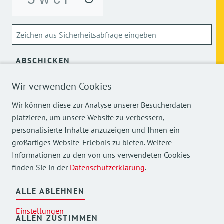
ABSCHICKEN
Wir verwenden Cookies
Über die Verarbeitung meiner personenbezogenen Daten
kann ich mich
hier
informieren.
Wir können diese zur Analyse unserer Besucherdaten
platzieren, um unsere Website zu verbessern,
personalisierte Inhalte anzuzeigen und Ihnen ein
großartiges Website-Erlebnis zu bieten. Weitere
Informationen zu den von uns verwendeten Cookies
finden Sie in der
Datenschutzerklärung
.
Mehr Einblicke in unsere Arbeit finden Sie auch auf
unseren Social Media Kanälen.
ALLE ABLEHNEN
Einstellungen
ALLEN ZUSTIMMEN