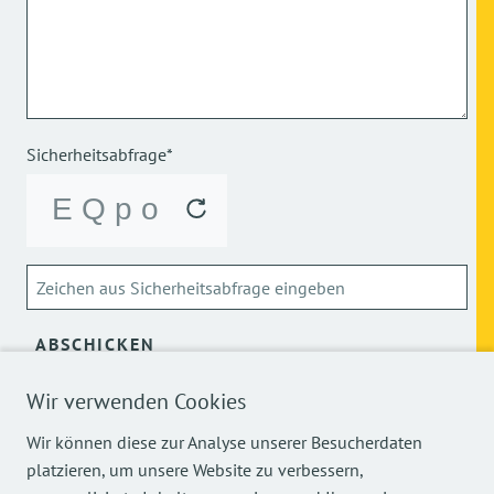
Sicherheitsabfrage*
ABSCHICKEN
Wir verwenden Cookies
Über die Verarbeitung meiner personenbezogenen Daten
kann ich mich
hier
informieren.
Wir können diese zur Analyse unserer Besucherdaten
platzieren, um unsere Website zu verbessern,