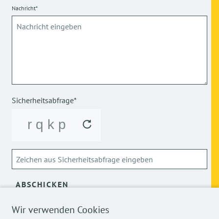
Nachricht*
Sicherheitsabfrage*
ABSCHICKEN
Wir verwenden Cookies
Über die Verarbeitung meiner personenbezogenen Daten
kann ich mich
hier
informieren.