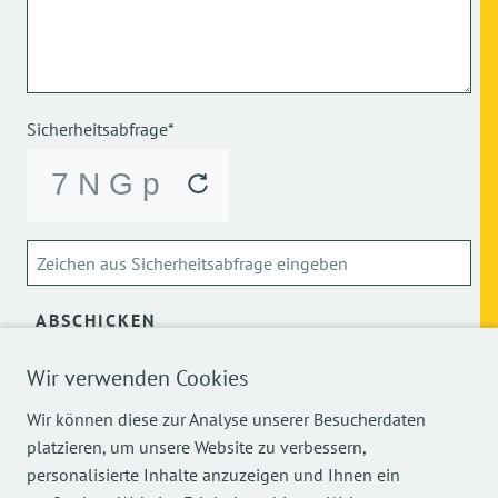
Sicherheitsabfrage*
ABSCHICKEN
Wir verwenden Cookies
Über die Verarbeitung meiner personenbezogenen Daten
kann ich mich
hier
informieren.
Wir können diese zur Analyse unserer Besucherdaten
platzieren, um unsere Website zu verbessern,
personalisierte Inhalte anzuzeigen und Ihnen ein