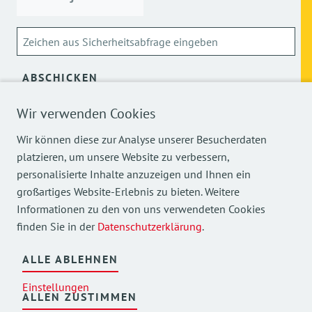
ABSCHICKEN
Wir verwenden Cookies
Über die Verarbeitung meiner personenbezogenen Daten
kann ich mich
hier
informieren.
Wir können diese zur Analyse unserer Besucherdaten
platzieren, um unsere Website zu verbessern,
personalisierte Inhalte anzuzeigen und Ihnen ein
großartiges Website-Erlebnis zu bieten. Weitere
Informationen zu den von uns verwendeten Cookies
finden Sie in der
Datenschutzerklärung
.
Mehr Einblicke in unsere Arbeit finden Sie auch auf
unseren Social Media Kanälen.
ALLE ABLEHNEN
Einstellungen
ALLEN ZUSTIMMEN