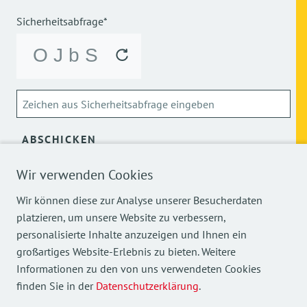
Sicherheitsabfrage*
ABSCHICKEN
Wir verwenden Cookies
Über die Verarbeitung meiner personenbezogenen Daten
kann ich mich
hier
informieren.
Wir können diese zur Analyse unserer Besucherdaten
platzieren, um unsere Website zu verbessern,
personalisierte Inhalte anzuzeigen und Ihnen ein
großartiges Website-Erlebnis zu bieten. Weitere
Informationen zu den von uns verwendeten Cookies
finden Sie in der
Datenschutzerklärung
.
Mehr Einblicke in unsere Arbeit finden Sie auch auf