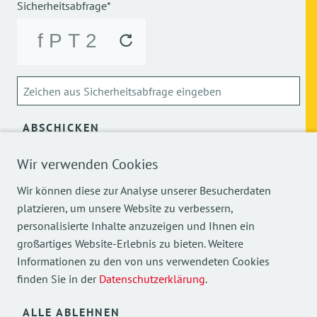
Sicherheitsabfrage*
ABSCHICKEN
Wir verwenden Cookies
Über die Verarbeitung meiner personenbezogenen Daten
kann ich mich
hier
informieren.
Wir können diese zur Analyse unserer Besucherdaten
platzieren, um unsere Website zu verbessern,
personalisierte Inhalte anzuzeigen und Ihnen ein
großartiges Website-Erlebnis zu bieten. Weitere
Informationen zu den von uns verwendeten Cookies
finden Sie in der
Datenschutzerklärung
.
Mehr Einblicke in unsere Arbeit finden Sie auch auf
unseren Social Media Kanälen.
ALLE ABLEHNEN