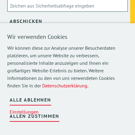
ABSCHICKEN
Wir verwenden Cookies
Über die Verarbeitung meiner personenbezogenen Daten
kann ich mich
hier
informieren.
Wir können diese zur Analyse unserer Besucherdaten
platzieren, um unsere Website zu verbessern,
personalisierte Inhalte anzuzeigen und Ihnen ein
großartiges Website-Erlebnis zu bieten. Weitere
Informationen zu den von uns verwendeten Cookies
finden Sie in der
Datenschutzerklärung
.
Mehr Einblicke in unsere Arbeit finden Sie auch auf
unseren Social Media Kanälen.
ALLE ABLEHNEN
Einstellungen
ALLEN ZUSTIMMEN
©
2026
AWO Bezirksverband Oberbayern e.V.