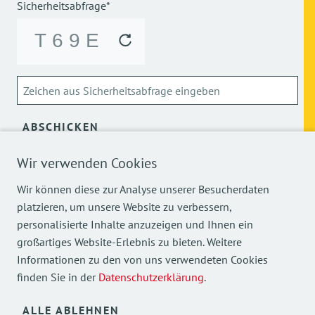
Sicherheitsabfrage*
ABSCHICKEN
Wir verwenden Cookies
Über die Verarbeitung meiner personenbezogenen Daten
kann ich mich
hier
informieren.
Wir können diese zur Analyse unserer Besucherdaten
platzieren, um unsere Website zu verbessern,
personalisierte Inhalte anzuzeigen und Ihnen ein
großartiges Website-Erlebnis zu bieten. Weitere
Informationen zu den von uns verwendeten Cookies
finden Sie in der
Datenschutzerklärung
.
Mehr Einblicke in unsere Arbeit finden Sie auch auf
unseren Social Media Kanälen.
ALLE ABLEHNEN