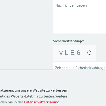
Sicherheitsabfrage*
ABSCHICKEN
atzieren, um unsere Website zu verbessern,
Über die Verarbeitung meiner p
rtiges Website-Erlebnis zu bieten. Weitere
informieren.
den Sie in der
Datenschutzerklärung
.