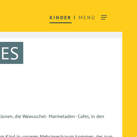
KINDER
MENÜ
ES
tionen, die Wawuschel- Marmeladen- Cafes, in den
ihrem Kind in unseren Mehrzweckraum kommen, der zum