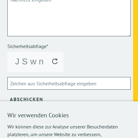
Sicherheitsabfrage*
ABSCHICKEN
Wir verwenden Cookies
Über die Verarbeitung meiner personenbezogenen Daten
kann ich mich
hier
informieren.
Wir können diese zur Analyse unserer Besucherdaten
platzieren, um unsere Website zu verbessern,