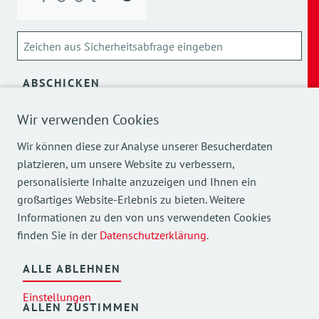
ABSCHICKEN
Wir verwenden Cookies
Über die Verarbeitung meiner personenbezogenen Daten
kann ich mich
hier
informieren.
Wir können diese zur Analyse unserer Besucherdaten
platzieren, um unsere Website zu verbessern,
personalisierte Inhalte anzuzeigen und Ihnen ein
großartiges Website-Erlebnis zu bieten. Weitere
Informationen zu den von uns verwendeten Cookies
finden Sie in der
Datenschutzerklärung
.
Mehr Einblicke in unsere Arbeit finden Sie auch auf
unseren Social Media Kanälen.
ALLE ABLEHNEN
Einstellungen
ALLEN ZUSTIMMEN