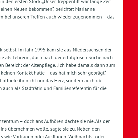
in den ersten Stock. „Unser Treppenlift war lange Zeit
ch einen Neuen bekommen“, berichtet Marianne
igen bei unseren Treffen auch wieder zugenommen – das
k selbst. Im Jahr 1995 kam sie aus Niedersachsen der
ie als Lehrerin, doch nach der erfolglosen Suche nach
en Bereich: der Altenpflege. „Ich habe damals dann zum
 keinen Kontakt hatte – das hat mich sehr geprägt“,
t öffnete ihr nicht nur das Herz, sondern auch die
h auch als Stadträtin und Familienreferentin für die
enzentrum – doch ans Aufhören dachte sie nie. Als der
reins übernehmen wolle, sagte sie zu. Neben den
s wie Vorträgen oder Ausflügen, Weihnachts- oder