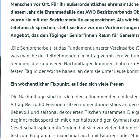
Menschen vor Ort. Für ihr außerordentliches ehrenamtliche
diesem Jahr die Ehrenmedaille des AWO Bezirksverbands Ob
wurde sie mit der Bezirksmedaille ausgezeichnet. Als wir Ma
telefonisch sprechen, steht sie kurz vor den Vorbereitung
Angebot, das den Töginger Senior*innen Raum für Gemeinsc
„Die Seniorenarbeit ist das Fundament unserer Vereinsarbeit“
was manche der Teilnehmenden im Alltag vermissen: Verbun
Senioren, die zu unseren Nachmittagen kommen, haben zu H
festen Tag in der Woche haben, an dem sie unter Leute kommen
Ein wöchentlicher Fixpunkt, auf den sich viele freuen
Die Nachmittage sind für viele der Teilnehmenden ein feste
Alltag. Bis zu 60 Personen sitzen immer donnerstags an de
liebevoll und saisonal dekorierten Tischen zusammen. Die gr
beginnt meist sportlich mit einer halbstündigen Gymnastikr
Gesellschaftsspielen. Außerdem hat sich vor vielen Jahren e
fest zum Programm – manchmal auch mit Gitarren- oder Mun