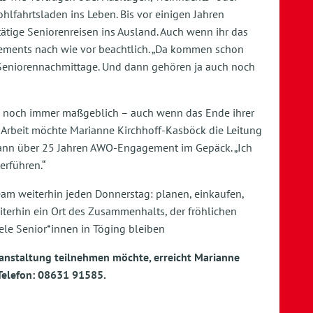
ohlfahrtsladen ins Leben. Bis vor einigen Jahren
ätige Seniorenreisen ins Ausland. Auch wenn ihr das
gagements nach wie vor beachtlich. „Da kommen schon
 Seniorennachmittage. Und dann gehören ja auch noch
n noch immer maßgeblich – auch wenn das Ende ihrer
r Arbeit möchte Marianne Kirchhoff-Kasböck die Leitung
dann über 25 Jahren AWO-Engagement im Gepäck. „Ich
erführen.“
eam weiterhin jeden Donnerstag: planen, einkaufen,
iterhin ein Ort des Zusammenhalts, der fröhlichen
le Senior*innen in Töging bleiben
ranstaltung teilnehmen möchte, erreicht Marianne
Telefon: 08631 91585.