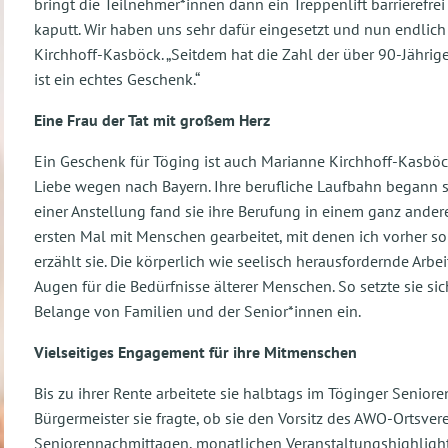
bringt die Teilnehmer*innen dann ein Treppenlift barrierefrei 
kaputt. Wir haben uns sehr dafür eingesetzt und nun endli
Kirchhoff-Kasböck. „Seitdem hat die Zahl der über 90-Jähr
ist ein echtes Geschenk.“
Eine Frau der Tat mit großem Herz
Ein Geschenk für Töging ist auch Marianne Kirchhoff-Kasböc
Liebe wegen nach Bayern. Ihre berufliche Laufbahn begann s
einer Anstellung fand sie ihre Berufung in einem ganz ander
ersten Mal mit Menschen gearbeitet, mit denen ich vorher so
erzählt sie. Die körperlich wie seelisch herausfordernde Arbei
Augen für die Bedürfnisse älterer Menschen. So setzte sie sic
Belange von Familien und der Senior*innen ein.
Vielseitiges Engagement für ihre Mitmenschen
Bis zu ihrer Rente arbeitete sie halbtags im Töginger Senior
Bürgermeister sie fragte, ob sie den Vorsitz des AWO-Ortsve
Seniorennachmittagen, monatlichen Veranstaltungshighlight