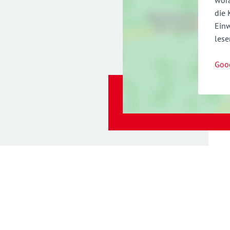
wora
die 
Einw
lese
Goo