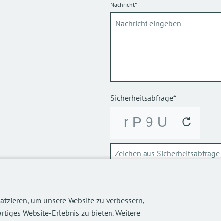
Nachricht*
Sicherheitsabfrage*
ABSCHICKEN
atzieren, um unsere Website zu verbessern,
Über die Verarbeitung meiner p
rtiges Website-Erlebnis zu bieten. Weitere
informieren.