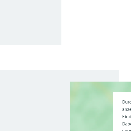
Durc
anze
Einr
Dabe