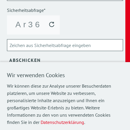
Sicherheitsabfrage*
ABSCHICKEN
Wir verwenden Cookies
Über die Verarbeitung meiner personenbezogenen Daten
kann ich mich
hier
informieren.
Wir können diese zur Analyse unserer Besucherdaten
platzieren, um unsere Website zu verbessern,
personalisierte Inhalte anzuzeigen und Ihnen ein
großartiges Website-Erlebnis zu bieten. Weitere
Informationen zu den von uns verwendeten Cookies
finden Sie in der
Datenschutzerklärung
.
Mehr Einblicke in unsere Arbeit finden Sie auch auf