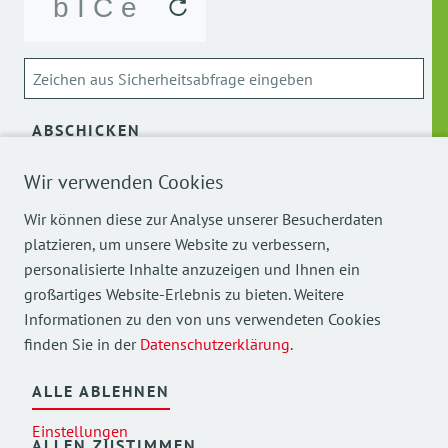
ABSCHICKEN
Wir verwenden Cookies
Über die Verarbeitung meiner personenbezogenen Daten
kann ich mich
hier
informieren.
Wir können diese zur Analyse unserer Besucherdaten
platzieren, um unsere Website zu verbessern,
personalisierte Inhalte anzuzeigen und Ihnen ein
großartiges Website-Erlebnis zu bieten. Weitere
Informationen zu den von uns verwendeten Cookies
finden Sie in der
Datenschutzerklärung
.
Mehr Einblicke in unsere Arbeit finden Sie auch auf
unseren Social Media Kanälen.
ALLE ABLEHNEN
Einstellungen
ALLEN ZUSTIMMEN