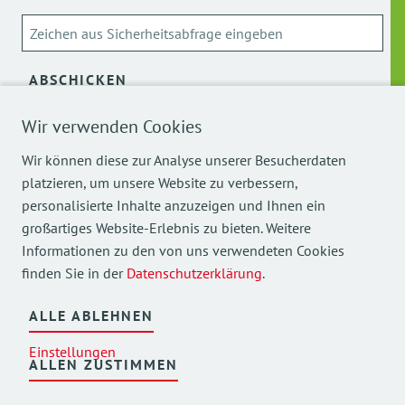
ABSCHICKEN
Wir verwenden Cookies
Über die Verarbeitung meiner personenbezogenen Daten
kann ich mich
hier
informieren.
Wir können diese zur Analyse unserer Besucherdaten
platzieren, um unsere Website zu verbessern,
personalisierte Inhalte anzuzeigen und Ihnen ein
großartiges Website-Erlebnis zu bieten. Weitere
Informationen zu den von uns verwendeten Cookies
finden Sie in der
Datenschutzerklärung
.
Mehr Einblicke in unsere Arbeit finden Sie auch auf
unseren Social Media Kanälen.
ALLE ABLEHNEN
Einstellungen
ALLEN ZUSTIMMEN
©
2026
AWO Bezirksverband Oberbayern e.V.