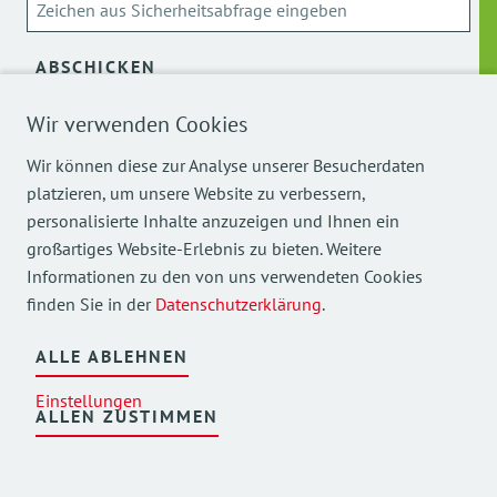
ABSCHICKEN
Wir verwenden Cookies
Über die Verarbeitung meiner personenbezogenen Daten
kann ich mich
hier
informieren.
Wir können diese zur Analyse unserer Besucherdaten
platzieren, um unsere Website zu verbessern,
personalisierte Inhalte anzuzeigen und Ihnen ein
großartiges Website-Erlebnis zu bieten. Weitere
Informationen zu den von uns verwendeten Cookies
finden Sie in der
Datenschutzerklärung
.
Mehr Einblicke in unsere Arbeit finden Sie auch auf
unseren Social Media Kanälen.
ALLE ABLEHNEN
Einstellungen
ALLEN ZUSTIMMEN
©
2026
AWO Bezirksverband Oberbayern e.V.