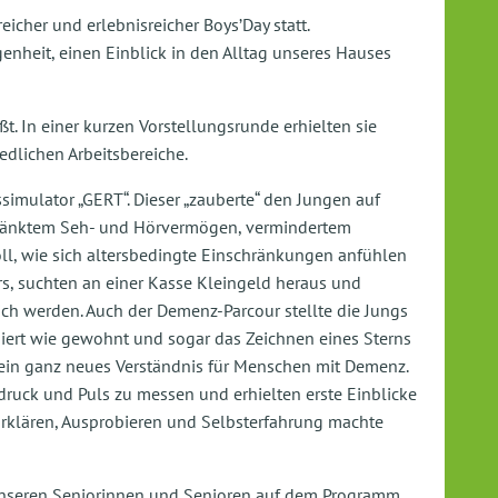
icher und erlebnisreicher Boys’Day statt.
enheit, einen Einblick in den Alltag unseres Hauses
 In einer kurzen Vorstellungsrunde erhielten sie
edlichen Arbeitsbereiche.
imulator „GERT“. Dieser „zauberte“ den Jungen auf
chränktem Seh- und Hörvermögen, vermindertem
ll, wie sich altersbedingte Einschränkungen anfühlen
rs, suchten an einer Kasse Kleingeld heraus und
lich werden. Auch der Demenz-Parcour stellte die Jungs
iert wie gewohnt und sogar das Zeichnen eines Sterns
 ein ganz neues Verständnis für Menschen mit Demenz.
tdruck und Puls zu messen und erhielten erste Einblicke
 Erklären, Ausprobieren und Selbsterfahrung machte
nseren Seniorinnen und Senioren auf dem Programm.