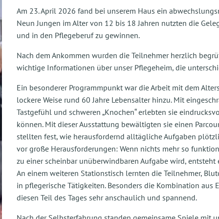
Am 23. April 2026 fand bei unserem Haus ein abwechslungsre
Neun Jungen im Alter von 12 bis 18 Jahren nutzten die Geleg
und in den Pflegeberuf zu gewinnen.
Nach dem Ankommen wurden die Teilnehmer herzlich begrüßt.
wichtige Informationen über unser Pflegeheim, die unterschi
Ein besonderer Programmpunkt war die Arbeit mit dem Alterss
lockere Weise rund 60 Jahre Lebensalter hinzu. Mit einges
Tastgefühl und schweren „Knochen“ erlebten sie eindrucksvo
können. Mit dieser Ausstattung bewältigten sie einen Parcou
stellten fest, wie herausfordernd alltägliche Aufgaben plötz
vor große Herausforderungen: Wenn nichts mehr so funktion
zu einer scheinbar unüberwindbaren Aufgabe wird, entsteht
An einem weiteren Stationstisch lernten die Teilnehmer, Blu
in pflegerische Tätigkeiten. Besonders die Kombination aus
diesen Teil des Tages sehr anschaulich und spannend.
Nach der Selbsterfahrung standen gemeinsame Spiele mit u