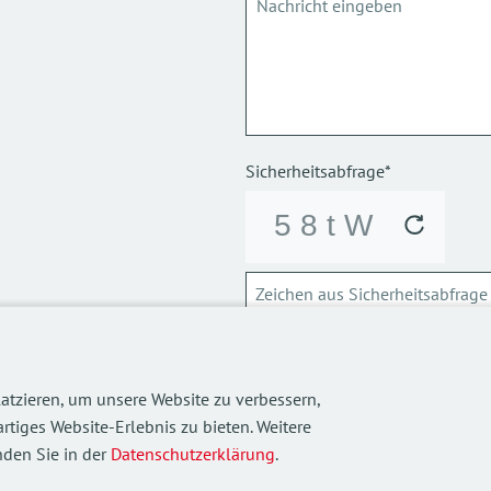
Sicherheitsabfrage*
ABSCHICKEN
atzieren, um unsere Website zu verbessern,
Über die Verarbeitung meiner p
informieren.
rtiges Website-Erlebnis zu bieten. Weitere
den Sie in der
Datenschutzerklärung
.