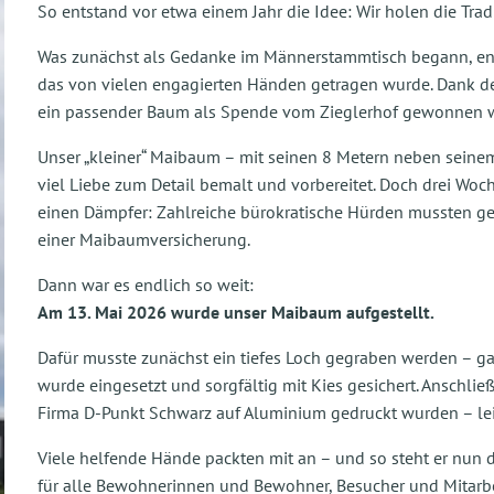
So entstand vor etwa einem Jahr die Idee: Wir holen die Tra
Was zunächst als Gedanke im Männerstammtisch begann, entw
das von vielen engagierten Händen getragen wurde. Dank der
ein passender Baum als Spende vom Zieglerhof gewonnen 
Unser „kleiner“ Maibaum – mit seinen 8 Metern neben seine
viel Liebe zum Detail bemalt und vorbereitet. Doch drei Wo
einen Dämpfer: Zahlreiche bürokratische Hürden mussten 
einer Maibaumversicherung.
Dann war es endlich so weit:
Am 13. Mai 2026 wurde unser Maibaum aufgestellt.
Dafür musste zunächst ein tiefes Loch gegraben werden – ga
wurde eingesetzt und sorgfältig mit Kies gesichert. Anschli
Firma D-Punkt Schwarz auf Aluminium gedruckt wurden – lei
Viele helfende Hände packten mit an – und so steht er nun da
für alle Bewohnerinnen und Bewohner, Besucher und Mitar