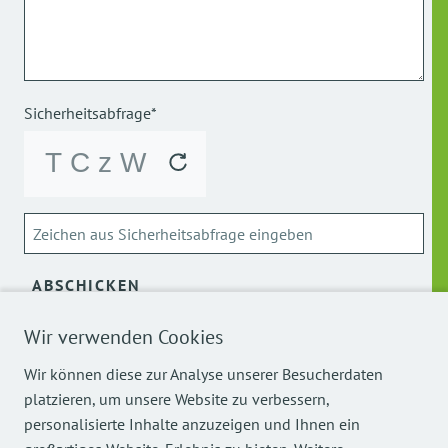
Sicherheitsabfrage*
ABSCHICKEN
Wir verwenden Cookies
Über die Verarbeitung meiner personenbezogenen Daten
kann ich mich
hier
informieren.
Wir können diese zur Analyse unserer Besucherdaten
platzieren, um unsere Website zu verbessern,
personalisierte Inhalte anzuzeigen und Ihnen ein