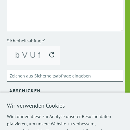
Sicherheitsabfrage*
ABSCHICKEN
Wir verwenden Cookies
Über die Verarbeitung meiner personenbezogenen Daten
kann ich mich
hier
informieren.
Wir können diese zur Analyse unserer Besucherdaten
platzieren, um unsere Website zu verbessern,