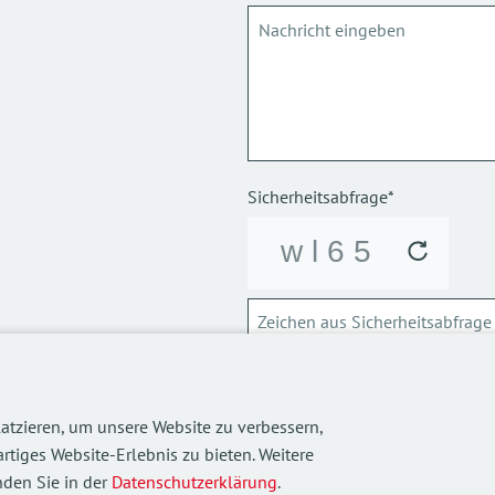
Sicherheitsabfrage*
ABSCHICKEN
atzieren, um unsere Website zu verbessern,
Über die Verarbeitung meiner p
rtiges Website-Erlebnis zu bieten. Weitere
informieren.
den Sie in der
Datenschutzerklärung
.