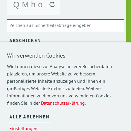
ABSCHICKEN
Über die Verarbeitung meiner personenbezogenen Daten
Wir verwenden Cookies
kann ich mich
hier
informieren.
Wir können diese zur Analyse unserer Besucherdaten
platzieren, um unsere Website zu verbessern,
personalisierte Inhalte anzuzeigen und Ihnen ein
großartiges Website-Erlebnis zu bieten. Weitere
Informationen zu den von uns verwendeten Cookies
finden Sie in der
Datenschutzerklärung
.
Mehr Einblicke in unsere Arbeit finden Sie auch auf
unseren Social Media Kanälen.
ALLE ABLEHNEN
Einstellungen