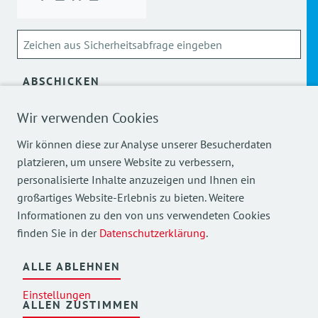
ABSCHICKEN
Wir verwenden Cookies
Über die Verarbeitung meiner personenbezogenen Daten
kann ich mich
hier
informieren.
Wir können diese zur Analyse unserer Besucherdaten
platzieren, um unsere Website zu verbessern,
personalisierte Inhalte anzuzeigen und Ihnen ein
großartiges Website-Erlebnis zu bieten. Weitere
Informationen zu den von uns verwendeten Cookies
finden Sie in der
Datenschutzerklärung
.
Mehr Einblicke in unsere Arbeit finden Sie auch auf
unseren Social Media Kanälen.
ALLE ABLEHNEN
Einstellungen
ALLEN ZUSTIMMEN