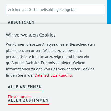
ABSCHICKEN
Wir verwenden Cookies
Über die Verarbeitung meiner personenbezogenen Daten
kann ich mich
hier
informieren.
Wir können diese zur Analyse unserer Besucherdaten
platzieren, um unsere Website zu verbessern,
personalisierte Inhalte anzuzeigen und Ihnen ein
großartiges Website-Erlebnis zu bieten. Weitere
Informationen zu den von uns verwendeten Cookies
finden Sie in der
Datenschutzerklärung
.
Mehr Einblicke in unsere Arbeit finden Sie auch auf
unseren Social Media Kanälen.
ALLE ABLEHNEN
Einstellungen
ALLEN ZUSTIMMEN
©
2026
AWO Bezirksverband Oberbayern e.V.