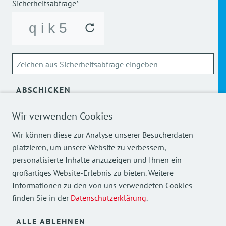
Sicherheitsabfrage*
ABSCHICKEN
Wir verwenden Cookies
Über die Verarbeitung meiner personenbezogenen Daten
kann ich mich
hier
informieren.
Wir können diese zur Analyse unserer Besucherdaten
platzieren, um unsere Website zu verbessern,
personalisierte Inhalte anzuzeigen und Ihnen ein
großartiges Website-Erlebnis zu bieten. Weitere
Informationen zu den von uns verwendeten Cookies
finden Sie in der
Datenschutzerklärung
.
Mehr Einblicke in unsere Arbeit finden Sie auch auf
unseren Social Media Kanälen.
ALLE ABLEHNEN