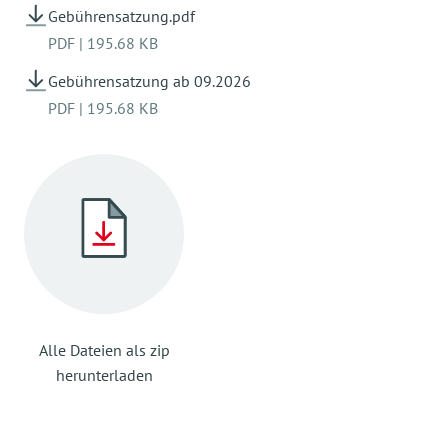
Betriebsausflug
Gebührensatzung.pdf
PDF
|
195.68 KB
23.08.2027-05.09.2027 Schließzeit -
Sommerferien
Gebührensatzung ab 09.2026
PDF
|
195.68 KB
13.09.2027 Schließtag - Team-Tag
17.11.2027 Schließtag -
Konzeptionstag
24.12.2027-31.12.2027 Schließzeit -
Weihnachtsferien
Es sind noch zwei weitere Schließtage für 2027
Alle Dateien als zip
in Planung.
herunterladen
Die Termine werden rechtzeitig mitgeteilt.