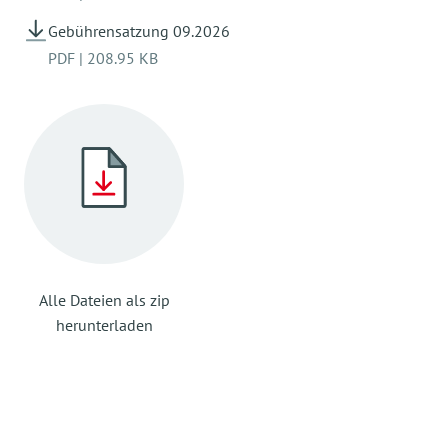
13.00 - 14.00 Uhr Mittagsschlaf und Ruhezeit
Gebührensatzung 09.2026
sowie ruhiges und leises Freispiel
PDF
|
208.95 KB
14.00 - 16.00 Uhr Brotzeit in den Gruppen inkl.
Brotzeit um 14.30 Uhr
ab 16.00 Uhr Spätdienst: Ausklang des
Kindergartentages in der Spätdienstgruppe
Unser Tagesablauf ermöglicht eine den Kindern
angepasste flexible Gestaltung und gibt durch
seine festen Elemente gleichzeitig eine
orientierende Struktur.
Alle Dateien als zip
herunterladen