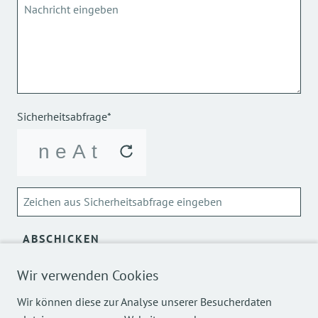
Sicherheitsabfrage*
ABSCHICKEN
Über die Verarbeitung meiner personenbezogenen Daten
Wir verwenden Cookies
kann ich mich
hier
informieren.
Wir können diese zur Analyse unserer Besucherdaten