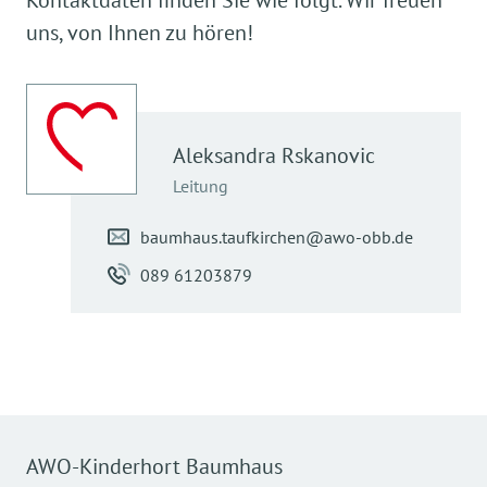
uns, von Ihnen zu hören!
Unsere Schließzeiten für 2023
Aleksandra
Rskanovic
Leitung
baumhaus.taufkirchen@awo-obb.de
089 61203879
Datum von
Datum bis
Anzah
Mo. 02.01.2023
Fr. 06.01.2023
Mo. 20.02.2023
AWO-Kinderhort Baumhaus