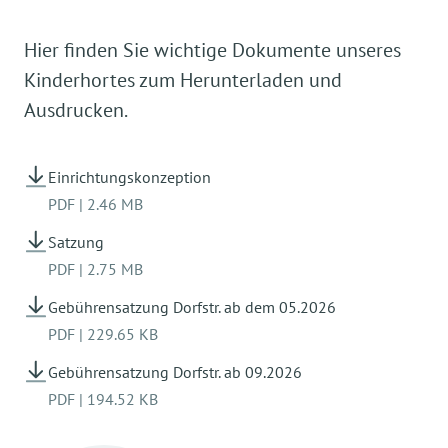
Neues Kita-Jahr 01.09.
2
Hier finden Sie wichtige Dokumente unseres
Do. 02.11.2023
Fr. 03.11.2023
Kinderhortes zum Herunterladen und
Ausdrucken.
Einrichtungskonzeption
PDF
|
2.46 MB
Mo. 25.12.2023
Fr. 29.12.2023
Satzung
PDF
|
2.75 MB
Gebührensatzung Dorfstr. ab dem 05.2026
PDF
|
229.65 KB
Anzahl der Schließtage insgesamt
Gebührensatzung Dorfstr. ab 09.2026
(ohne gesetzliche Feiertage)
PDF
|
194.52 KB