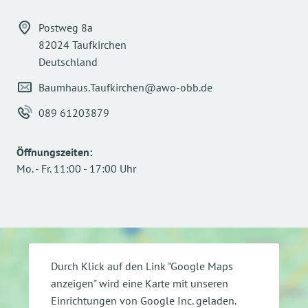
Postweg 8a
Do. 06.04.2023
82024 Taufkirchen
Deutschland
Baumhaus.Taufkirchen@awo-obb.de
089 61203879
Öffnungszeiten
:
Mo.
-
Fr.
11:00
-
17:00
Uhr
Mo. 01.05.2023
(
Durch Klick auf den Link "Google Maps
Do. 18.05.2023
anzeigen" wird eine Karte mit unseren
(
Einrichtungen von Google Inc. geladen.