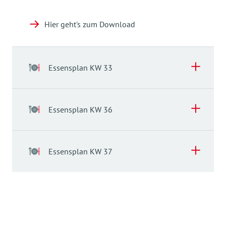
angeboten, meist Obst, Rohkost, Brot, Müsli oder
selten Gebäck.
Hier geht's zum Download
In den Ferienzeiten bringen die Kinder eine
eigene Vormittagsbrotzeit von zu Hause mit.
Wir essen in den jeweiligen Gruppen. Das
Essensplan KW 33
gemeinsame Mittagessen ist hinsichtlich des
sozialen Miteinanders und der Kommunikation
ein wichtiger Tagespunkt. Eine angenehme
Essensplan KW 36
Atmosphäre, Essmanieren und ein gesunder
respektvoller Umgang mit dem Essen sind uns
sehr wichtig.
Essensplan KW 37