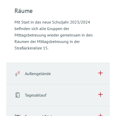
Räume
Mit Start in das neue Schuljahr 2023/2024
befinden sich alle Gruppen der
Mittagsbetreuung wieder gemeinsam in den
Räumen der Mittagsbetreuung in der
Straßäckerallee 15.
Außengelände
Außengelände
Tagesablauf
Aktuell wird unser großer Garten für die Kinder
auf Vordermann gebracht. Wir freuen uns schon
Tagesablauf
sehr auf die Fertigstellung!