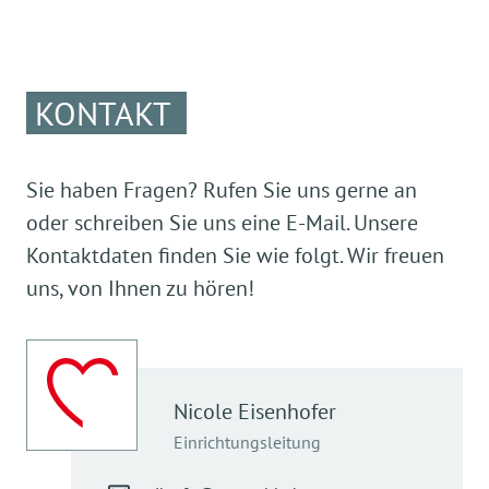
Essensplan KW 33
10.-14.08.2026
Essensplan KW 36
KONTAKT
Hier geht's zum Download
31.08.-04-09-2026
Essensplan KW 37
Sie haben Fragen? Rufen Sie uns gerne an
Hier geht's zum Download
oder schreiben Sie uns eine E-Mail. Unsere
07.-11.09.2026
Kontaktdaten finden Sie wie folgt. Wir freuen
uns, von Ihnen zu hören!
Hier geht's zum Download
Nicole
Eisenhofer
Einrichtungsleitung