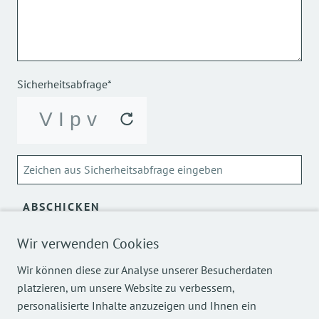
Sicherheitsabfrage*
ABSCHICKEN
Über die Verarbeitung meiner personenbezogenen Daten
Wir verwenden Cookies
kann ich mich
hier
informieren.
Wir können diese zur Analyse unserer Besucherdaten
platzieren, um unsere Website zu verbessern,
personalisierte Inhalte anzuzeigen und Ihnen ein