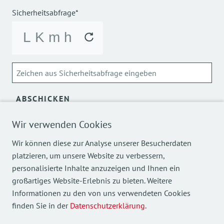
Sicherheitsabfrage*
ABSCHICKEN
Wir verwenden Cookies
Über die Verarbeitung meiner personenbezogenen Daten
kann ich mich
hier
informieren.
Wir können diese zur Analyse unserer Besucherdaten
platzieren, um unsere Website zu verbessern,
personalisierte Inhalte anzuzeigen und Ihnen ein
großartiges Website-Erlebnis zu bieten. Weitere
Informationen zu den von uns verwendeten Cookies
finden Sie in der
Datenschutzerklärung
.
Mehr Einblicke in unsere Arbeit finden Sie auch auf