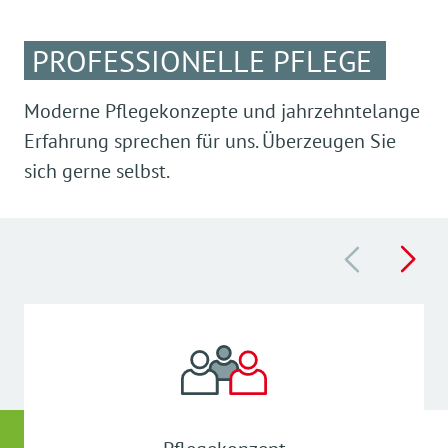
Im Angebot mit inbegriffen:
PROFESSIONELLE PFLEGE
Mineralwasser, Kaffee, Tee, Milch,
Fruchtsaftgetränke.
Moderne Pflegekonzepte und jahrzehntelange
Erfahrung sprechen für uns. Überzeugen Sie
sich gerne selbst.