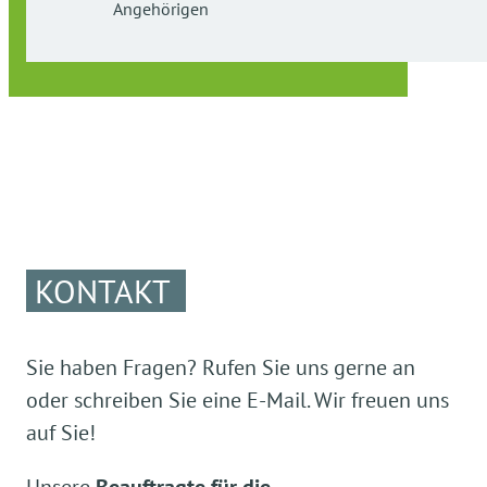
Angehörigen
Tel. 08861-2500-82
Email:
info@sz-pei.awo-obb.de
Fax: 08861-250039
KONTAKT
Sie haben Fragen? Rufen Sie uns gerne an
oder schreiben Sie eine E-Mail. Wir freuen uns
auf Sie!
Unsere
Beauftragte für die