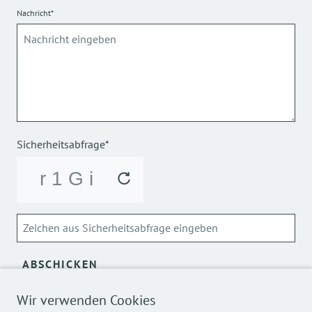
Nachricht*
Sicherheitsabfrage*
ABSCHICKEN
Über die Verarbeitung meiner personenbezogenen Daten
Wir verwenden Cookies
kann ich mich
hier
informieren.