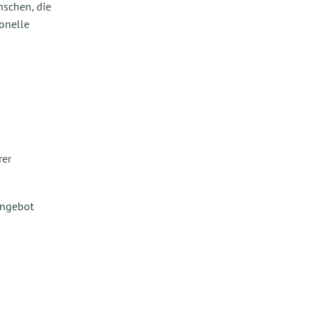
nschen, die
onelle
rer
angebot