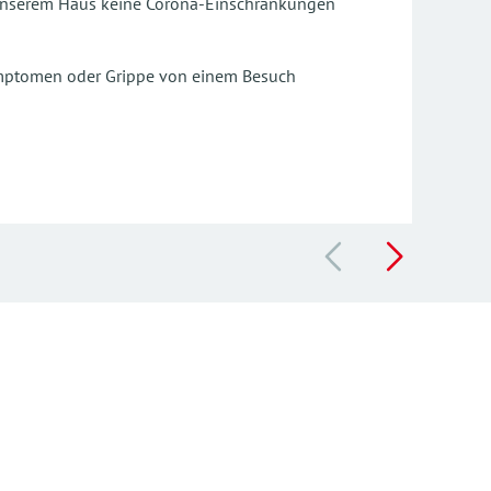
n unserem Haus keine Corona-Einschränkungen
Was S
ymptomen oder Grippe von einem Besuch
M