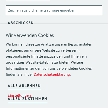
ABSCHICKEN
Über die Verarbeitung meiner personenbezogenen Daten
Wir verwenden Cookies
kann ich mich
hier
informieren.
Wir können diese zur Analyse unserer Besucherdaten
platzieren, um unsere Website zu verbessern,
personalisierte Inhalte anzuzeigen und Ihnen ein
großartiges Website-Erlebnis zu bieten. Weitere
Informationen zu den von uns verwendeten Cookies
finden Sie in der
Datenschutzerklärung
.
Mehr Einblicke in unsere Arbeit finden Sie auch auf
unseren Social Media Kanälen.
ALLE ABLEHNEN
Einstellungen
ALLEN ZUSTIMMEN
©
2026
AWO Bezirksverband Oberbayern e.V.