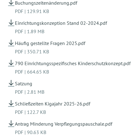
Buchungszeitenänderung.pdf
entsprechend angepasst.
PDF
|
129.91 KB
Einrichtungskonzeption Stand 02-2024.pdf
PDF
|
1.89 MB
Häufig gestellte Fragen 2025.pdf
PDF
|
350.71 KB
790 Einrichtungsspezifisches Kinderschutzkonzept.pdf
PDF
|
664.65 KB
Satzung
PDF
|
2.81 MB
Schließzeiten Kigajahr 2025-26.pdf
PDF
|
122.7 KB
Antrag Minderung Verpflegungspauschale.pdf
PDF
|
90.63 KB