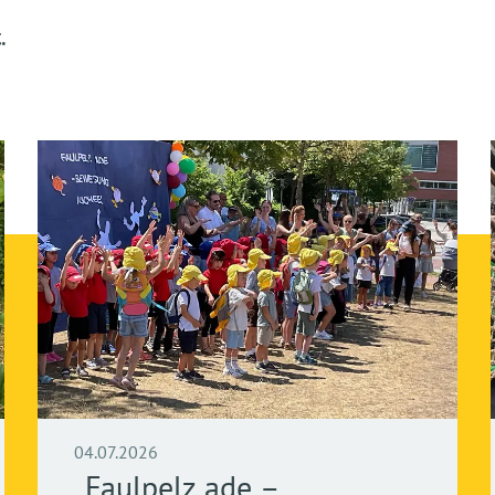
.
04.07.2026
„Faulpelz ade –