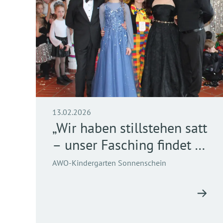
13.02.2026
„Wir haben stillstehen satt
– unser Fasching findet in
Bewegung statt!“
AWO-Kindergarten Sonnenschein