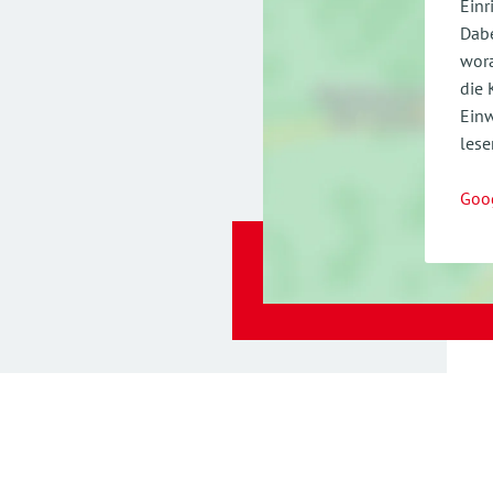
Einr
Dabe
wora
die 
Einw
lese
Goo