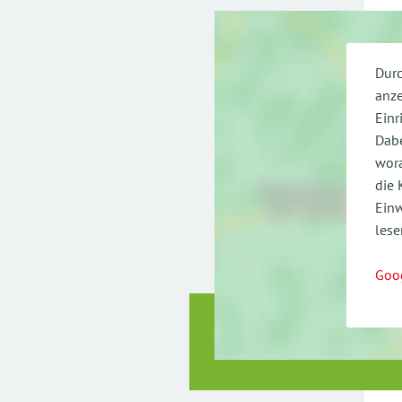
Durc
anze
Einr
Dabe
wora
die 
Einw
lese
Goo