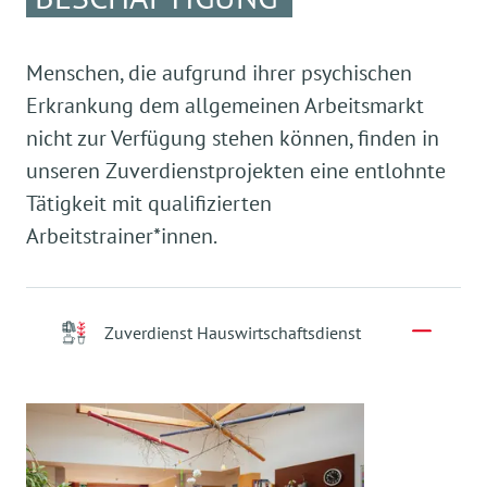
Das Betreute Einzelwohnen (BEW) ist ein
ambulantes Betreuungsangebot für
Menschen
mit einer psychischen Erkrankung
. Neben einer
Menschen, die aufgrund ihrer psychischen
eigenen Wohnung benötigen Sie ein hohes Maß
Erkrankung dem allgemeinen Arbeitsmarkt
an Selbständigkeit, brauchen in einigen
nicht zur Verfügung stehen können, finden in
Bereichen des täglichen Lebens aber noch
Unterstützung.
unseren Zuverdienstprojekten eine entlohnte
Tätigkeit mit qualifizierten
Betreutes Einzelwohnen
Arbeitstrainer*innen.
Zuverdienst Hauswirtschaftsdienst