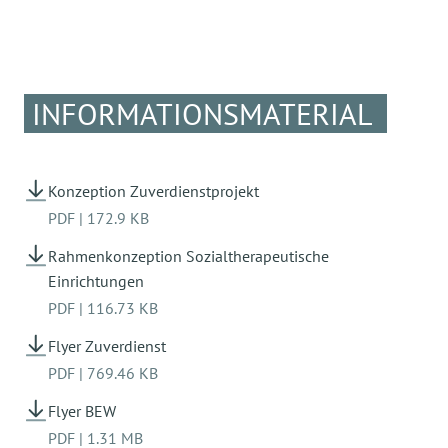
bieten wir folgende Aufgaben und Tätigkeiten
an:
Durchführung einfacher Reparatur- und
INFORMATIONSMATERIAL
Renovierungsarbeiten
Gartenarbeiten
Konzeption Zuverdienstprojekt
Betreuung der Lagerräume
PDF
|
172.9 KB
Entsorgung der Wertstoffe
Rahmenkonzeption Sozialtherapeutische
Einrichtungen
Zuverdienst
PDF
|
116.73 KB
Flyer Zuverdienst
PDF
|
769.46 KB
Flyer BEW
PDF
|
1.31 MB