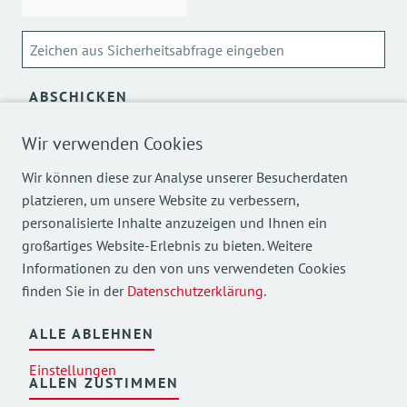
ABSCHICKEN
Wir verwenden Cookies
Über die Verarbeitung meiner personenbezogenen Daten
kann ich mich
hier
informieren.
Wir können diese zur Analyse unserer Besucherdaten
platzieren, um unsere Website zu verbessern,
personalisierte Inhalte anzuzeigen und Ihnen ein
großartiges Website-Erlebnis zu bieten. Weitere
Informationen zu den von uns verwendeten Cookies
finden Sie in der
Datenschutzerklärung
.
Mehr Einblicke in unsere Arbeit finden Sie auch auf
unseren Social Media Kanälen.
ALLE ABLEHNEN
Einstellungen
ALLEN ZUSTIMMEN