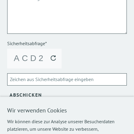
Sicherheitsabfrage*
ABSCHICKEN
Über die Verarbeitung meiner personenbezogenen Daten
Wir verwenden Cookies
kann ich mich
hier
informieren.
Wir können diese zur Analyse unserer Besucherdaten
platzieren, um unsere Website zu verbessern,