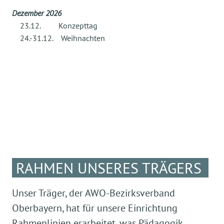
> Buchungszeit nur vormittags monatl.
Dezember 2026
35,00 €
23.12. Konzepttag
> Buchungszeit bis zu 6 Stunden monatl.
24.-31.12. Weihnachten
100,00 €
> Buchungszeit über 6 Stunden monatl.
108,00 €
Verpflegungsgeld
für den
Hort
monatl. 108,00
€
RAHMEN UNSERES TRÄGERS
Unser Träger, der AWO-Bezirksverband
Oberbayern, hat für unsere Einrichtung
Rahmenlinien erarbeitet, was Pädagogik,