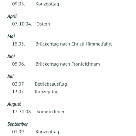
09.03. Konzepttag
Anhand der gewünschten Nutzungszeiten pro Woche
April
wird die Buchungskategorie errechnet, an der sich
07.-10.04. Ostern
der Elternbeitrag festmacht.
Mai
15.05. Brückentag nach Christi Himmelfahrt
Sonstige Kosten
:
Juni
> Spielgeld monatl. 6,00 €
05.06. Brückentag nach Fronleichnam
Verpflegungsgeld
für die
Kinderkrippe
:
Juli
> Buchungszeiten bis 6 Stunden monatl.
03.07. Betriebsausflug
94,00 €
13.07. Konzepttag
> Buchungszeiten über 6 Stunden monatl.
August
100,00 €
17.-31.08. Sommerferien
September
Verpflegungsgeld
für den
Kindergarten
:
01.09. Konzepttag