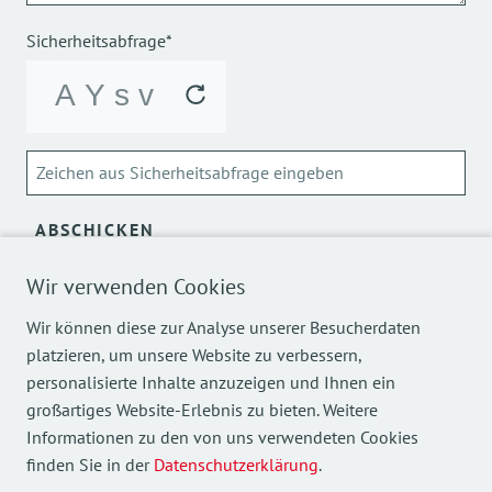
Sicherheitsabfrage*
ABSCHICKEN
Über die Verarbeitung meiner personenbezogenen Daten
Wir verwenden Cookies
kann ich mich
hier
informieren.
Wir können diese zur Analyse unserer Besucherdaten
platzieren, um unsere Website zu verbessern,
personalisierte Inhalte anzuzeigen und Ihnen ein
großartiges Website-Erlebnis zu bieten. Weitere
Informationen zu den von uns verwendeten Cookies
finden Sie in der
Datenschutzerklärung
.
Mehr Einblicke in unsere Arbeit finden Sie auch auf