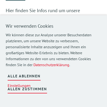
Hier finden Sie Infos rund um unsere
Aktivitäten. Bei uns ist aber weit mehr los, als
wie wir oft zeigen können. Gottesdienste,
Wir verwenden Cookies
Hundebesuche, Musiktherapie , Feste , Besuche
Wir können diese zur Analyse unserer Besucherdaten
von Schulen, Vorträge, Fortbildungen u.v.m
platzieren, um unsere Website zu verbessern,
finden regelmäßig statt.
personalisierte Inhalte anzuzeigen und Ihnen ein
großartiges Website-Erlebnis zu bieten. Weitere
ALLE THEMEN
Informationen zu den von uns verwendeten Cookies
finden Sie in der
Datenschutzerklärung
.
ALLE ABLEHNEN
Einstellungen
ALLEN ZUSTIMMEN