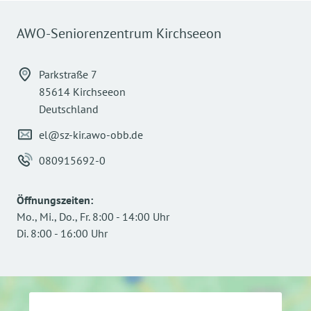
Kontakt:
AWO-Seniorenzentrum Kirchseeon
Sarah Berchtold
08091/5692-14
Parkstraße 7
85614 Kirchseeon
sdl@sz-kir.awo-obb.de
Deutschland
Ich freue mich sehr, Sie
el@sz-kir.awo-obb.de
persönlich kennenzulernen.
080915692-0
Öffnungszeiten
:
Mo., Mi., Do., Fr.
8:00
-
14:00
Uhr
Di.
8:00
-
16:00
Uhr