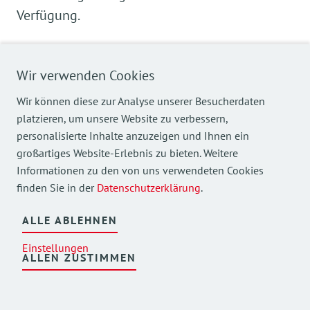
Verfügung.
Weiteres allgemeines Informationsmaterial
finden Sie auch
→
hier
Wir verwenden Cookies
Wir können diese zur Analyse unserer Besucherdaten
Heimkosten Einzelzimmer ab 01.01.2026.pdf
platzieren, um unsere Website zu verbessern,
PDF
|
118.98 KB
personalisierte Inhalte anzuzeigen und Ihnen ein
großartiges Website-Erlebnis zu bieten. Weitere
Kosten Kurzzeitpflege 01.01.2026.pdf
Informationen zu den von uns verwendeten Cookies
PDF
|
163.9 KB
finden Sie in der
Datenschutzerklärung
.
Heimkosten Tandem Zimmer ab 01.01.2026.pdf
ALLE ABLEHNEN
PDF
|
119.22 KB
Einstellungen
Hausflyer
ALLEN ZUSTIMMEN
PDF
|
4.89 MB
Qualitätsinformation SZ-Kirchseeon 2025-03-21.pdf